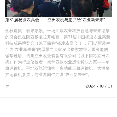
>
第31届杨凌农高会——立田农机与您共绘“农业新未来”
金秋送爽，硕果累累。一场汇聚农业科技智慧与未来愿景
的盛会已在陕西杨凌拉开帷幕。第31届中国杨凌农业高新
科技成果博览会（以下简称“杨凌农高会”），正以“新质生
产力·农业新未来”的愿景向大家发出探索农业无限可能的
诚挚邀请。四川立田农业装备有限公司（以下简称立田农
机）作为行业佼佼者，携带四款农业运输解决方案——单
轨运输机、平地双轨运输机、多功能三轨运输机、大棚吊
挂运输机参展，与业界同仁共谋“农业新未来”。
2024 / 10 / 31